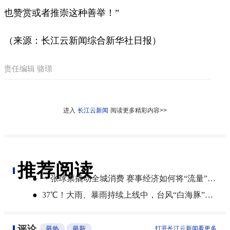
也赞赏或者推崇这种善举！”
（来源：长江云新闻综合新华社日报）
责任编辑 骆璟
进入
长江云新闻
阅读更多精彩内容>>
推荐阅读
●
一张球票撬动全城消费 赛事经济如何将“流量”变“增量”
●
​37℃！大雨、暴雨持续上线中，台风“白海豚”将影响湖北
评论
最热
最新
打开长江云新闻看更多