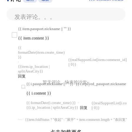
发表评论。。。
{{ item.passport.nickname || "" }}
{{ item.content }}
{{
formatDate(item.create_time)
}}
{{realSupportList[item.comment_id]
·
|| 0}}
{{item.ip_location |
splitAreaCity}}
回复
暂无评论，快来抢沙发~
{{ i.passport.nickname || "" }}
{{ i.replyed_passport.nickname || "
{{ i.content }}
{{ formatDate(i.create_time) }}
·
{{realSupportList[i.com
{{i.ip_location | splitAreaCity}}
回复
|| 0}}
{{item.foldStatus ? "收起" : "展开" + item.comments.length + "条回复"}}