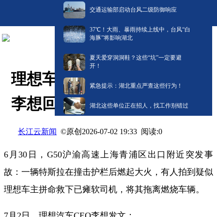
交通运输部启动台风二级防御响应
​37℃！大雨、暴雨持续上线中，台风“白
海豚”将影响湖北
夏天爱穿洞洞鞋？这些“坑”一定要避
开！
理想车主勇救特斯拉司机，
紧急提示：湖北重点严查这些行为！
李想回应
湖北这些单位正在招人，找工作别错过
长江云新闻
©原创
阅读:
0
2026-07-02 19:33
6月30日，G50沪渝高速上海青浦区出口附近突发事
故：一辆特斯拉在撞击护栏后燃起大火，有人拍到疑似
理想车主拼命救下已瘫软司机，将其拖离燃烧车辆。
7月2日，理想汽车CEO李想发文：