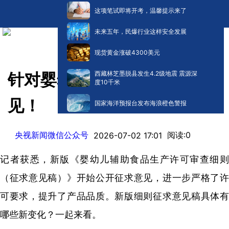
这项笔试即将开考，温馨提示来了
未来五年，民爆行业这样安全发展
现货黄金涨破4300美元
西藏林芝墨脱县发生4.2级地震 震源深
针对婴幼儿辅食，新规征求意
度10千米
见！
国家海洋预报台发布海浪橙色警报
央视新闻微信公众号
阅读:
0
2026-07-02 17:01
记者获悉，新版《婴幼儿辅助食品生产许可审查细则
（征求意见稿）》开始公开征求意见，进一步严格了许
可要求，提升了产品品质。新版细则征求意见稿具体有
哪些新变化？一起来看。