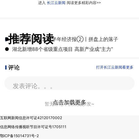
进入
长江云新闻
阅读更多精彩内容>>
推荐阅读
●
从拼豆看懂湖北上半年经济报②丨拼盘上的落子
●
湖北新增88个省级重点项目 高新产业成“主力”
评论
打开长江云新闻看更多
发表评论。。。
点击加载更多
暂无评论，快来抢沙发~
互联网新闻信息许可证42120170002
信息网络传播视听节目许可证号1705111
鄂ICP备15014731号-2