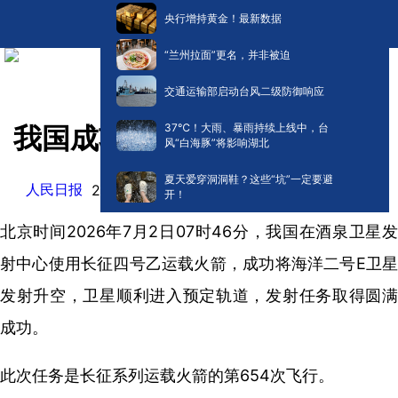
央行增持黄金！最新数据
“兰州拉面”更名，并非被迫
交通运输部启动台风二级防御响应
​37℃！大雨、暴雨持续上线中，台
我国成功发射海洋二号E卫星
风“白海豚”将影响湖北
夏天爱穿洞洞鞋？这些“坑”一定要避
人民日报
阅读:
0
2026-07-02 08:21
开！
北京时间2026年7月2日07时46分，我国在酒泉卫星发
射中心使用长征四号乙运载火箭，成功将海洋二号E卫星
发射升空，卫星顺利进入预定轨道，发射任务取得圆满
成功。
此次任务是长征系列运载火箭的第654次飞行。