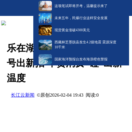
这项笔试即将开考，温馨提示来了
未来五年，民爆行业这样安全发展
现货黄金涨破4300美元
西藏林芝墨脱县发生4.2级地震 震源深度
乐在湖北 “马”上有喜丨老字
10千米
国家海洋预报台发布海浪橙色警报
号出新招 年货消费“碰”出新
温度
长江云新闻
©原创
阅读:
0
2026-02-04 19:43