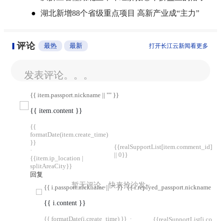
●
湖北新增88个省级重点项目 高新产业成“主力”
评论
最热
最新
打开长江云新闻看更多
发表评论。。。
{{ item.passport.nickname || "" }}
{{ item.content }}
{{
formatDate(item.create_time)
}}
{{realSupportList[item.comment_id]
·
|| 0}}
{{item.ip_location |
splitAreaCity}}
回复
暂无评论，快来抢沙发~
{{ i.passport.nickname || "" }}
{{ i.replyed_passport.nickname || "
{{ i.content }}
{{ formatDate(i.create_time) }}
·
{{realSupportList[i.com