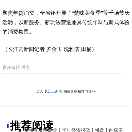
聚焦年货消费，全省还开展了“楚味美食季”等千场节庆
活动，以新服务、新玩法营造兼具传统年味与新式体验
的消费氛围。
（长江云新闻记者 罗金玉 沈雅洁 田畅）
责任编辑 潘念
进入
长江云新闻
阅读更多精彩内容>>
推荐阅读
●
从拼豆看懂湖北上半年经济报②丨拼盘上的落子