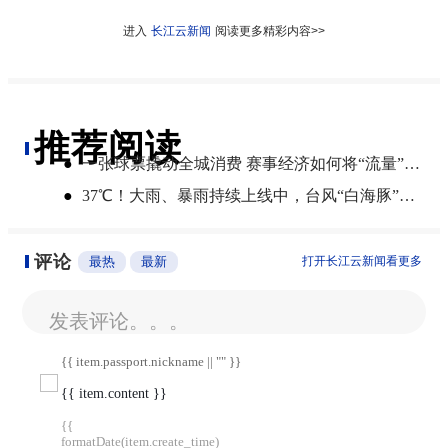
进入
长江云新闻
阅读更多精彩内容>>
推荐阅读
●
一张球票撬动全城消费 赛事经济如何将“流量”变“增量”
●
​37℃！大雨、暴雨持续上线中，台风“白海豚”将影响湖北
评论
最热
最新
打开长江云新闻看更多
发表评论。。。
{{ item.passport.nickname || "" }}
{{ item.content }}
{{
formatDate(item.create_time)