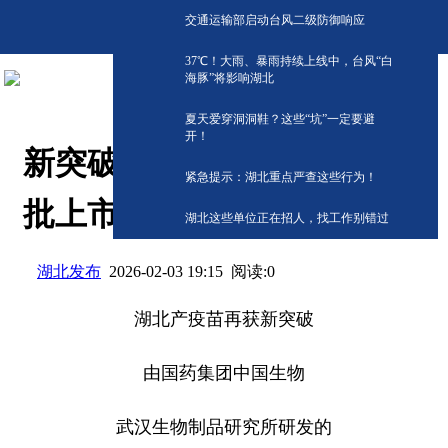
交通运输部启动台风二级防御响应
​37℃！大雨、暴雨持续上线中，台风“白
海豚”将影响湖北
夏天爱穿洞洞鞋？这些“坑”一定要避
开！
新突破！湖北产流感疫苗获
紧急提示：湖北重点严查这些行为！
批上市
湖北这些单位正在招人，找工作别错过
湖北发布
阅读:
0
2026-02-03 19:15
湖北产疫苗再获新突破
由国药集团中国生物
武汉生物制品研究所研发的