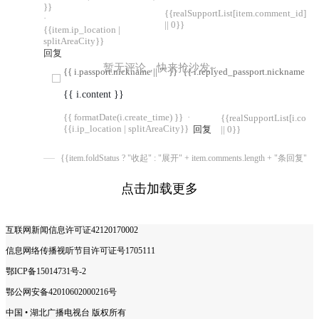
}}
{{realSupportList[item.comment_id]
·
|| 0}}
{{item.ip_location |
splitAreaCity}}
回复
暂无评论，快来抢沙发~
{{ i.passport.nickname || "" }}
{{ i.replyed_passport.nickname || "
{{ i.content }}
{{ formatDate(i.create_time) }}
·
{{realSupportList[i.com
{{i.ip_location | splitAreaCity}}
回复
|| 0}}
{{item.foldStatus ? "收起" : "展开" + item.comments.length + "条回复"}}
点击加载更多
互联网新闻信息许可证42120170002
信息网络传播视听节目许可证号1705111
鄂ICP备15014731号-2
鄂公网安备42010602000216号
中国 • 湖北广播电视台 版权所有