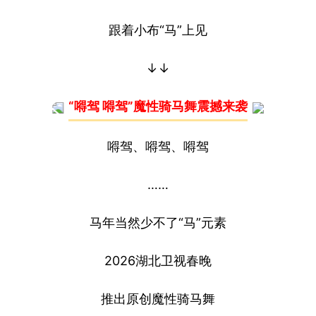
跟着小布“马”上见
↓↓
“嘚驾 嘚驾”魔性骑马舞震撼来袭
嘚驾、嘚驾、嘚驾
……
马年当然少不了“马”元素
2026湖北卫视春晚
推出原创魔性骑马舞