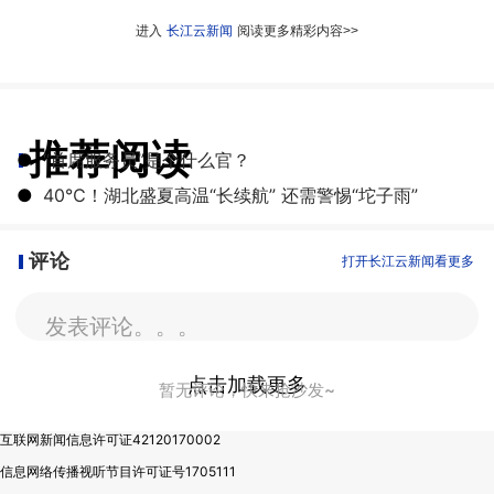
进入
长江云新闻
阅读更多精彩内容>>
推荐阅读
●
“首席服务员”是个什么官？
●
40℃！湖北盛夏高温“长续航” 还需警惕“坨子雨”
评论
打开长江云新闻看更多
发表评论。。。
点击加载更多
暂无评论，快来抢沙发~
互联网新闻信息许可证42120170002
信息网络传播视听节目许可证号1705111