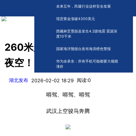
未来五年，民爆行业这样安全发展
现货黄金涨破4300美元
西藏林芝墨脱县发生4.2级地震 震源深
度10千米
260米越王勾践剑，惊现武汉
国家海洋预报台发布海浪橙色警报
夜空！
华为余承东：所有手机可能都要大规模
涨价
湖北发布
阅读:
0
2026-02-02 18:29
嘚驾、嘚驾、嘚驾
武汉上空骏马奔腾