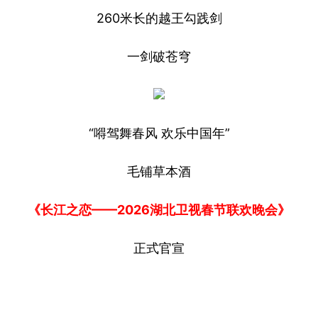
260米长的越王勾践剑
一剑破苍穹
“嘚驾舞春风 欢乐中国年”
毛铺草本酒
《长江之恋——2026湖北卫视春节联欢晚会》
正式官宣