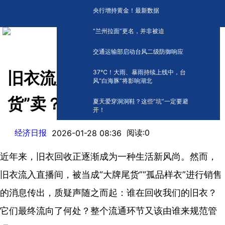
央行增持黄金！最新数据
“兰州拉面”更名，并非被迫
交通运输部启动台风二级防御响应
​37℃！大雨、暴雨持续上线中，台
旧衣流入直播间被当“大牌尾
风“白海豚”将影响湖北
货”卖？回收箱靠谱吗？
夏天爱穿洞洞鞋？这些“坑”一定要避
开！
经济日报
阅读:
0
2026-01-28 08:36
近年来，旧衣回收正逐渐成为一种生活新风尚。然而，
旧衣流入直播间，被当成“大牌尾货”“孤品样衣”进行销售
的消息传出，质疑声随之而起：谁在回收我们的旧衣？
它们最终流向了何处？整个流通环节又该由谁来规范管