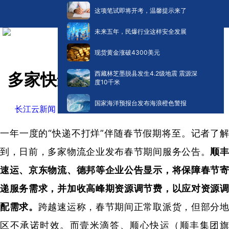
这项笔试即将开考，温馨提示来了
未来五年，民爆行业这样安全发展
现货黄金涨破4300美元
西藏林芝墨脱县发生4.2级地震 震源深
多家快递宣布：春节不打烊
度10千米
国家海洋预报台发布海浪橙色警报
​长江云新闻
阅读:
0
2026-01-25 16:11
一年一度的“快递不打烊”伴随春节假期将至。记者了解
到，日前，多家物流企业发布春节期间服务公告。
顺
速运、京东物流、德邦等企业公告显示，将保障春节寄
递服务需求，并加收高峰期资源调节费，以应对资源调
配需求。
跨越速运称，春节期间正常取派货，但部分
区不承诺时效。而壹米滴答、顺心快运（顺丰集团旗