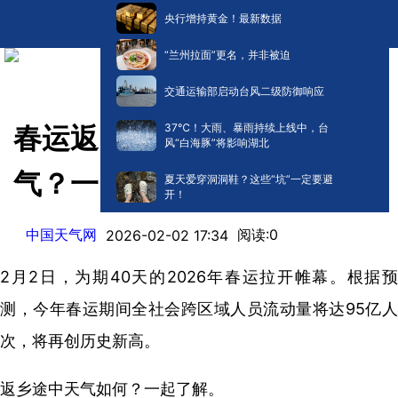
央行增持黄金！最新数据
“兰州拉面”更名，并非被迫
交通运输部启动台风二级防御响应
​37℃！大雨、暴雨持续上线中，台
春运返乡哪些地区会有雨雪天
风“白海豚”将影响湖北
气？一图get穿衣出行指南
夏天爱穿洞洞鞋？这些“坑”一定要避
开！
中国天气网
阅读:
0
2026-02-02 17:34
2月2日，为期40天的2026年春运拉开帷幕。根据预
测，今年春运期间全社会跨区域人员流动量将达95亿人
次，将再创历史新高。
返乡途中天气如何？一起了解。