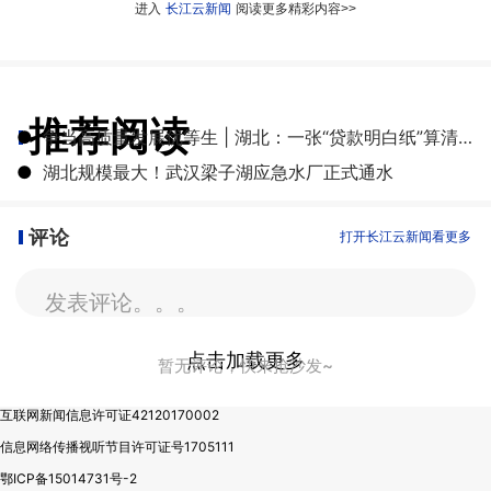
进入
长江云新闻
阅读更多精彩内容>>
推荐阅读
●
争当高质量发展优等生 | 湖北：一张“贷款明白纸”算清融资成本账
●
湖北规模最大！武汉梁子湖应急水厂正式通水
评论
打开长江云新闻看更多
发表评论。。。
点击加载更多
暂无评论，快来抢沙发~
互联网新闻信息许可证42120170002
信息网络传播视听节目许可证号1705111
鄂ICP备15014731号-2