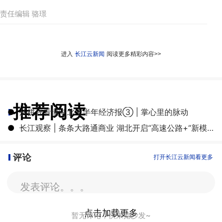
责任编辑 骆璟
进入
长江云新闻
阅读更多精彩内容>>
推荐阅读
●
从拼豆看懂湖北上半年经济报③ | 掌心里的脉动
●
长江观察 | 条条大路通商业 湖北开启“高速公路+”新模式
评论
打开长江云新闻看更多
发表评论。。。
点击加载更多
暂无评论，快来抢沙发~