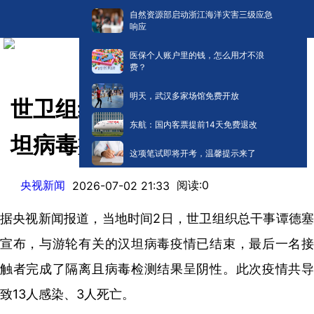
自然资源部启动浙江海洋灾害三级应急
响应
医保个人账户里的钱，怎么用才不浪
费？
明天，武汉多家场馆免费开放
世卫组织宣布与邮轮相关的汉
东航：国内客票提前14天免费退改
坦病毒疫情结束
这项笔试即将开考，温馨提示来了
央视新闻
阅读:
0
2026-07-02 21:33
据央视新闻报道，当地时间2日，世卫组织总干事谭德塞
宣布，与游轮有关的汉坦病毒疫情已结束，最后一名接
触者完成了隔离且病毒检测结果呈阴性。此次疫情共导
致13人感染、3人死亡。