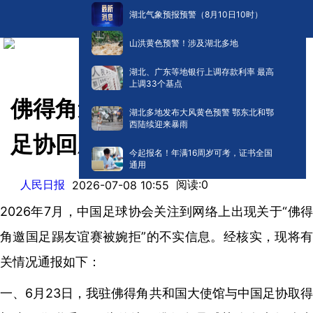
湖北气象预报预警（8月10日10时）
山洪黄色预警！涉及湖北多地
湖北、广东等地银行上调存款利率 最高
上调33个基点
佛得角邀国足踢友谊赛？中国
湖北多地发布大风黄色预警 鄂东北和鄂
西陆续迎来暴雨
足协回应
今起报名！年满16周岁可考，证书全国
通用
人民日报
阅读:
0
2026-07-08 10:55
2026年7月，中国足球协会关注到网络上出现关于“佛得
角邀国足踢友谊赛被婉拒”的不实信息。经核实，现将有
关情况通报如下：
一、6月23日，我驻佛得角共和国大使馆与中国足协取得