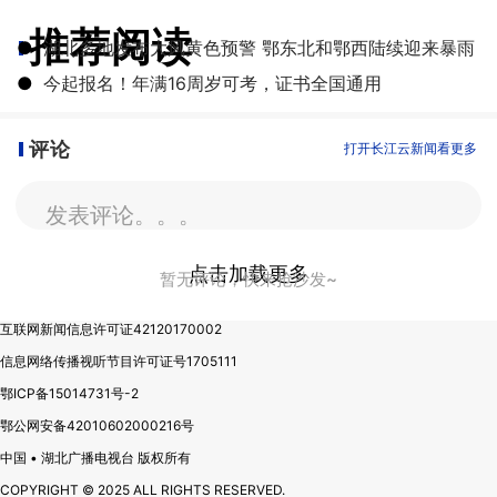
推荐阅读
●
湖北多地发布大风黄色预警 鄂东北和鄂西陆续迎来暴雨
●
今起报名！年满16周岁可考，证书全国通用
评论
打开长江云新闻看更多
发表评论。。。
点击加载更多
暂无评论，快来抢沙发~
互联网新闻信息许可证42120170002
信息网络传播视听节目许可证号1705111
鄂ICP备15014731号-2
鄂公网安备42010602000216号
中国 • 湖北广播电视台 版权所有
COPYRIGHT © 2025 ALL RIGHTS RESERVED.