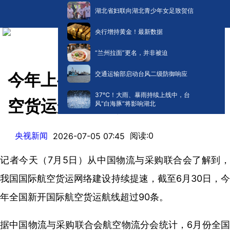
湖北省妇联向湖北青少年女足致贺信
央行增持黄金！最新数据
“兰州拉面”更名，并非被迫
交通运输部启动台风二级防御响应
今年上半年全国共新开国际航
​37℃！大雨、暴雨持续上线中，台
空货运航线92条
风“白海豚”将影响湖北
央视新闻
阅读:
0
2026-07-05 07:45
记者今天（7月5日）从中国物流与采购联合会了解到，
我国国际航空货运网络建设持续提速，截至6月30日，今
年全国新开国际航空货运航线超过90条。
据中国物流与采购联合会航空物流分会统计，6月份全国