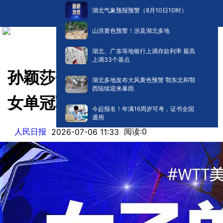
湖北气象预报预警（8月10日10时）
山洪黄色预警！涉及湖北多地
湖北、广东等地银行上调存款利率 最高
上调33个基点
孙颖莎夺得WTT美国大满贯
湖北多地发布大风黄色预警 鄂东北和鄂
西陆续迎来暴雨
女单冠军
今起报名！年满16周岁可考，证书全国
通用
人民日报
阅读:
0
2026-07-06 11:33