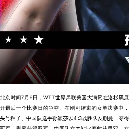
北京时间7月6日，WTT世界乒联美国大满贯在洛杉矶展
开最后一个比赛日的争夺。在刚刚结束的女单决赛中，
头号种子、中国队选手孙颖莎以4∶3战胜队友蒯曼，夺得
冠军。蒯曼获得亚军。中国队在本站比赛收获男双、女