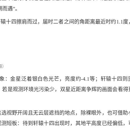
期而遇”。
辕十四擦肩而过，届时二者之间的角距离最近时约1.1度
摄）
：金星泛着银白色光芒，亮度约-4.1等；轩辕十四则
彩。若是观测环境光污染少，双星近距离争辉的画面会看得
挑选视野开阔且无云层遮挡的地点，除裸眼外，也可借助
观测短板：待到轩辕十四出现时，其地平高度已经偏低，