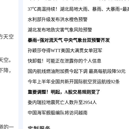
水利部升级发布洪水橙色预警
湖北发布地质灾害气象风险预警
方天空
暴雨+强对流天气 中央气象台双预警齐发
孙颖莎夺得WTT美国大满贯女单冠军
天空。
快卸载！可能正在泄露你的个人信息
下降，
国内航线燃油附加费今起下调 最高每航段降50元
今年上半年全国共新开国际航空货运航线92条
重要调整！明起，A股交易规则变了
委内瑞拉地震死亡人数升至2954人
中国海军舰艇编队将访问越南
道的一
定制服务