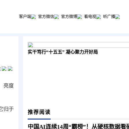
客户端
官方微信
官方微博
看电视
听广播
实干笃行“十五五” 凝心聚力开好局
，亮度
它归于
推荐阅读