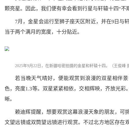
颗亮星。因此，我们便有幸会看到行星与轩辕十四“不
7月，金星会运行至狮子座天区附近，并在9日与轩
当于两个满月的宽度，十分贴近。
2025年9月22日，在新疆哈密拍摄的金星和轩辕十四。（王俊峰 
若当晚天气晴好，便能观赏到浪漫的双星相伴景象
色，亮度1.3等。双星紧紧相依，交相辉映，齐放光
晰。
赖迪辉提醒，想要观赏这幕浪漫天象的朋友，可
文望远镜或双筒望远镜进行观赏。不过北方地区存在