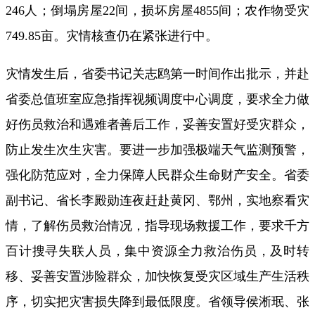
246人；倒塌房屋22间，损坏房屋4855间；农作物受灾
749.85亩。灾情核查仍在紧张进行中。
灾情发生后，省委书记关志鸥第一时间作出批示，并赴
省委总值班室应急指挥视频调度中心调度，要求全力做
好伤员救治和遇难者善后工作，妥善安置好受灾群众，
防止发生次生灾害。要进一步加强极端天气监测预警，
强化防范应对，全力保障人民群众生命财产安全。省委
副书记、省长李殿勋连夜赶赴黄冈、鄂州，实地察看灾
情，了解伤员救治情况，指导现场救援工作，要求千方
百计搜寻失联人员，集中资源全力救治伤员，及时转
移、妥善安置涉险群众，加快恢复受灾区域生产生活秩
序，切实把灾害损失降到最低限度。省领导侯淅珉、张