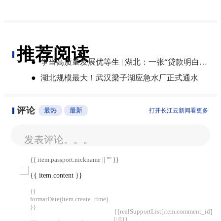
推荐阅读
●
争当高质量发展优等生 | 湖北：一张“贷款明白纸”算清融资成本账
●
湖北规模最大！武汉梁子湖应急水厂正式通水
评论
最热
最新
打开长江云新闻看更多
发表评论。。。
{{ item.passport.nickname || "" }}
{{ item.content }}
{{
formatDate(item.create_time)
}}
{{realSupportList[item.comment_id]
·
|| 0}}