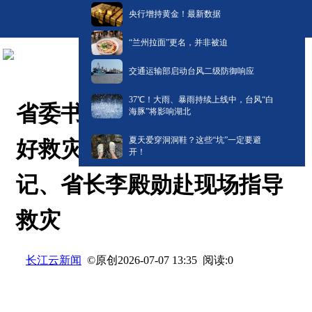
央行增持黄金！最新数据
“兰州拉面”更名，并非被迫
交通运输部启动台风二级防御响应
​37℃！大雨、暴雨持续上线中，台风“白
省委书记关志鸥要求全力做
海豚”将影响湖北
夏天爱穿洞洞鞋？这些“坑”一定要避
好救灾各项工作 省委副书
开！
记、省长李殿勋赴现场指导
救灾
长江云新闻
©原创
阅读:
0
2026-07-07 13:35