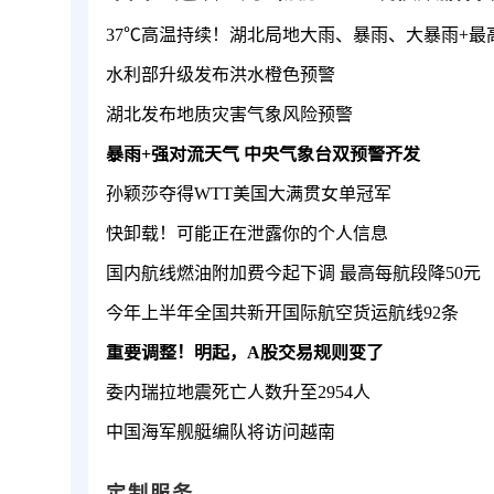
水利部升级发布洪水橙色预警
湖北发布地质灾害气象风险预警
暴雨+强对流天气 中央气象台双预警齐发
孙颖莎夺得WTT美国大满贯女单冠军
快卸载！可能正在泄露你的个人信息
国内航线燃油附加费今起下调 最高每航段降50元
今年上半年全国共新开国际航空货运航线92条
重要调整！明起，A股交易规则变了
委内瑞拉地震死亡人数升至2954人
中国海军舰艇编队将访问越南
定制服务