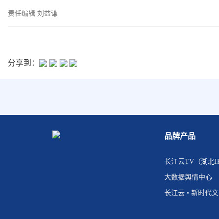
责任编辑 刘益谦
分享到：
品牌产品
长江云TV（湖北I
大数据舆情中心
长江云 • 新时代