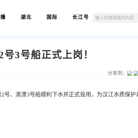
直播
湖北
国际
长江号
2号3号船正式上岗！
分享到：
漂2号、清漂3号船顺利下水
并正式投用，
为汉江水质保护