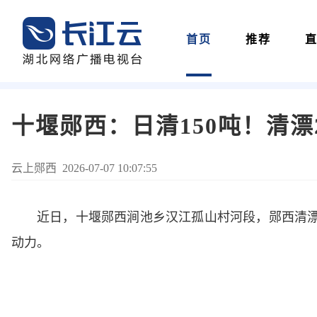
首页
推荐
十堰郧西：日清150吨！清漂
云上郧西 2026-07-07 10:07:55
近日，十堰郧西
涧池乡汉江孤山村河段，
郧西清
动力。