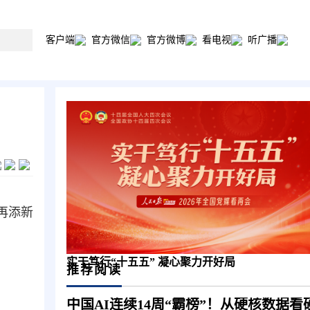
客户端
官方微信
官方微博
看电视
听广播
再添新
实干笃行“十五五” 凝心聚力开好局
推荐阅读