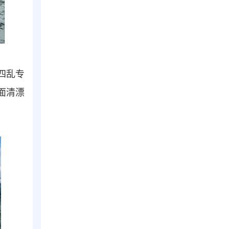
四乱专
面清漂