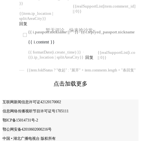
}}
{{realSupportList[item.comment_id]
·
|| 0}}
{{item.ip_location |
splitAreaCity}}
回复
暂无评论，快来抢沙发~
{{ i.passport.nickname || "" }}
{{ i.replyed_passport.nickname || "
{{ i.content }}
{{ formatDate(i.create_time) }}
·
{{realSupportList[i.com
{{i.ip_location | splitAreaCity}}
回复
|| 0}}
{{item.foldStatus ? "收起" : "展开" + item.comments.length + "条回复"}}
点击加载更多
互联网新闻信息许可证42120170002
信息网络传播视听节目许可证号1705111
鄂ICP备15014731号-2
鄂公网安备42010602000216号
中国 • 湖北广播电视台 版权所有