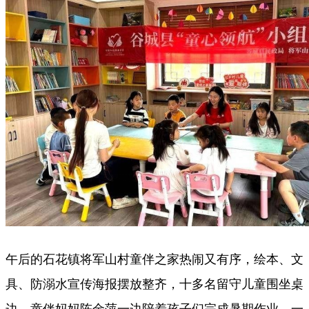
午后的石花镇将军山村童伴之家热闹又有序，绘本、文
具、防溺水宣传海报摆放整齐，十多名留守儿童围坐桌
边。童伴妈妈陈金萍一边陪着孩子们完成暑期作业，一