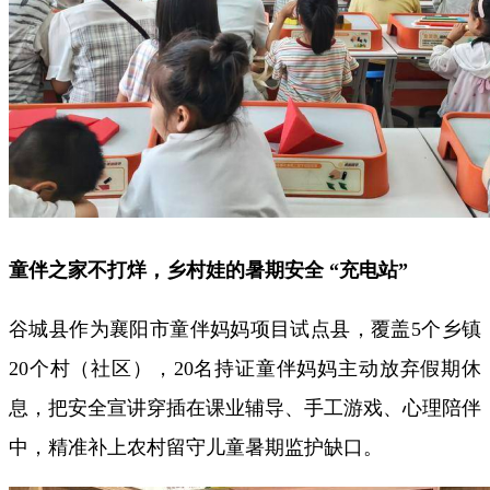
童伴之家不打烊，乡村娃的暑期安全 “充电站”
谷城县作为襄阳市童伴妈妈项目试点县，覆盖5个乡镇
20个村（社区），20名持证童伴妈妈主动放弃假期休
息，把安全宣讲穿插在课业辅导、手工游戏、心理陪伴
中，精准补上农村留守儿童暑期监护缺口。