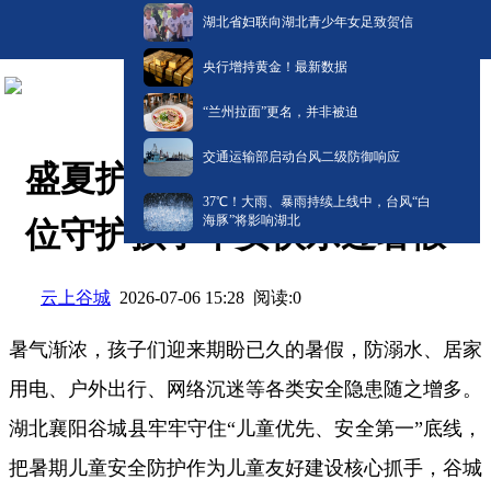
湖北省妇联向湖北青少年女足致贺信
央行增持黄金！最新数据
“兰州拉面”更名，并非被迫
交通运输部启动台风二级防御响应
盛夏护童进行时！谷城全方
​37℃！大雨、暴雨持续上线中，台风“白
海豚”将影响湖北
位守护孩子平安快乐过暑假
云上谷城
阅读:
0
2026-07-06 15:28
暑气渐浓，孩子们迎来期盼已久的暑假，防溺水、居家
用电、户外出行、网络沉迷等各类安全隐患随之增多。
湖北襄阳谷城县牢牢守住“儿童优先、安全第一”底线，
把暑期儿童安全防护作为儿童友好建设核心抓手，谷城