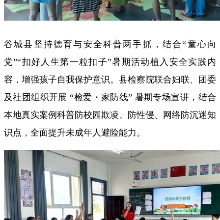
谷城县坚持德育与安全科普两手抓，结合“童心向
党”“扣好人生第一粒扣子”暑期活动植入安全实践内
容，增强孩子自我保护意识。县检察院联合妇联、团委
及社团组织开展 “检爱・家防线” 暑期专场宣讲，结合
本地真实案例科普防校园欺凌、防性侵、网络防沉迷知
识点，全面提升未成年人避险能力。