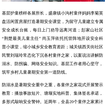
基层护童榜样各展所长，盛康镇小沟村童伴妈妈李菊英
盘活闲置房屋打造暑期安全课堂，为留守儿童建立专属
安全成长台账，每日上门劝导远离河道；彭家山社区
“荆楚最美儿童主任” 尚玉萍依托托管阵地开设安全科
普小课堂，缩小城乡安全教育差距；城关镇西关街社区
民警刘瑞玲常态化下沉各村童伴之家，以案说法讲解防
溺水、防拐骗、网络安全知识。基层工作者用心坚守，
筑牢乡村儿童暑期安全第一道防线。
防溺水是暑期安全重中之重，各童伴之家花式开展警示
教育：播放事故短片、塘堰实地科普、集体签名承诺，
多形式敲响安全警钟。近两年，全县20个童伴之家累计