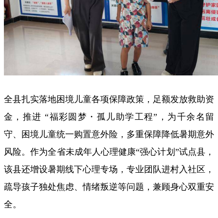
全县扎实落地困境儿童各项保障政策，足额发放救助资
金，推进 “福彩圆梦・孤儿助学工程”，为千余名留
守、困境儿童统一购置意外险，多重保障降低暑期意外
风险。作为全省未成年人心理健康“强心计划”试点县，
该县还增设暑期线下心理专场，专业团队进村入社区，
疏导孩子独处焦虑、情绪叛逆等问题，兼顾身心双重安
全。