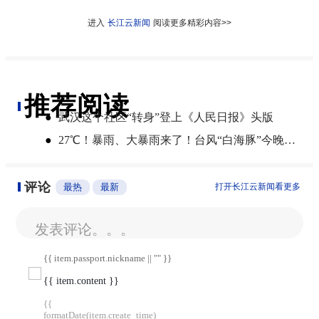
进入
长江云新闻
阅读更多精彩内容>>
推荐阅读
●
武汉这个社区“转身”登上《人民日报》头版
●
27℃！暴雨、大暴雨来了！台风“白海豚”今晚登陆，湖北开启降雨降温模式
评论
最热
最新
打开长江云新闻看更多
发表评论。。。
{{ item.passport.nickname || "" }}
{{ item.content }}
{{
formatDate(item.create_time)