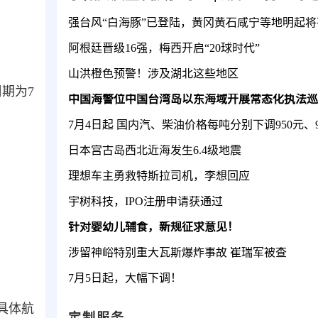
阿根廷晋级16强，梅西开启“20球时代”
山洪橙色预警！涉及湖北这些地区
周期为7
中国海警位中国台湾岛以东海域开展常态化执法巡
7月4日起 国内汽、柴油价格每吨分别下调950元、9
日本宫古岛西北近海发生6.4级地震
理想车主勇救特斯拉司机，李想回应
宇树科技，IPO注册申请获通过
针对婴幼儿辅食，新规征求意见！
涉留神峪特别重大瓦斯爆炸事故 崔瑞军被查
7月5日起，大幅下调！
具体航
定制服务