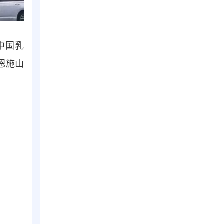
中国乳
恩施山