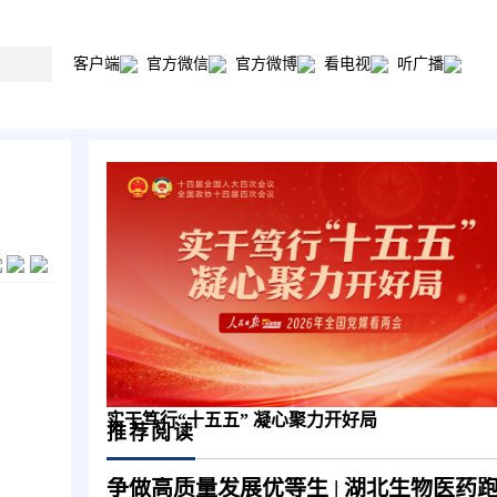
客户端
官方微信
官方微博
看电视
听广播
）
实干笃行“十五五” 凝心聚力开好局
推荐阅读