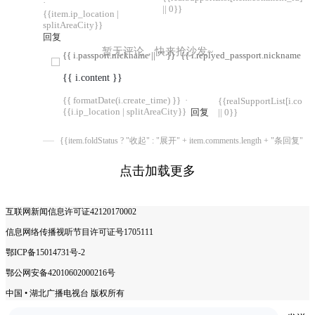
·
|| 0}}
{{item.ip_location |
splitAreaCity}}
回复
暂无评论，快来抢沙发~
{{ i.passport.nickname || "" }}
{{ i.replyed_passport.nickname || "
{{ i.content }}
{{ formatDate(i.create_time) }}
·
{{realSupportList[i.com
{{i.ip_location | splitAreaCity}}
回复
|| 0}}
{{item.foldStatus ? "收起" : "展开" + item.comments.length + "条回复"}}
点击加载更多
互联网新闻信息许可证42120170002
信息网络传播视听节目许可证号1705111
鄂ICP备15014731号-2
鄂公网安备42010602000216号
中国 • 湖北广播电视台 版权所有
COPYRIGHT © 2025 ALL RIGHTS RESERVED.