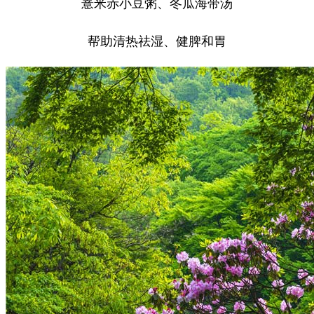
薏米赤小豆粥、冬瓜海带汤
帮助清热祛湿、健脾和胃