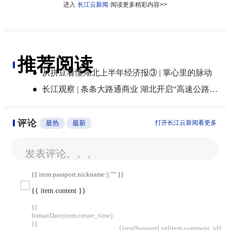
进入
长江云新闻
阅读更多精彩内容>>
推荐阅读
●
从拼豆看懂湖北上半年经济报③ | 掌心里的脉动
●
长江观察 | 条条大路通商业 湖北开启“高速公路+”新模式
评论
最热
最新
打开长江云新闻看更多
发表评论。。。
{{ item.passport.nickname || "" }}
{{ item.content }}
{{
formatDate(item.create_time)
}}
{{realSupportList[item.comment_id]