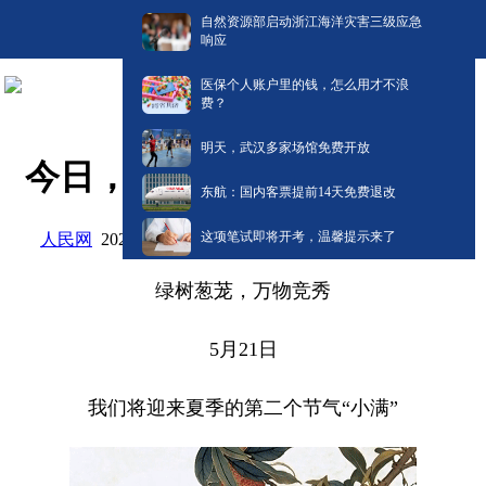
自然资源部启动浙江海洋灾害三级应急
响应
医保个人账户里的钱，怎么用才不浪
费？
明天，武汉多家场馆免费开放
今日，小满
东航：国内客票提前14天免费退改
这项笔试即将开考，温馨提示来了
人民网
阅读:
0
2026-05-21 07:36
绿树葱茏，万物竞秀
5月21日
我们将迎来夏季的第二个节气“小满”