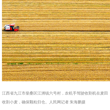
江西省九江市柴桑区江洲镇六号村，农机手驾驶收割机在麦田
收割小麦，确保颗粒归仓。人民网记者 朱海鹏摄