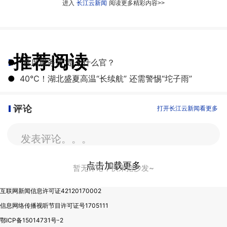
进入
长江云新闻
阅读更多精彩内容>>
推荐阅读
●
“首席服务员”是个什么官？
●
40℃！湖北盛夏高温“长续航” 还需警惕“坨子雨”
评论
打开长江云新闻看更多
发表评论。。。
点击加载更多
暂无评论，快来抢沙发~
互联网新闻信息许可证42120170002
信息网络传播视听节目许可证号1705111
鄂ICP备15014731号-2