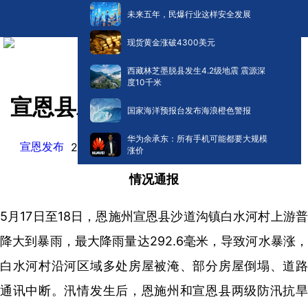
未来五年，民爆行业这样安全发展
现货黄金涨破4300美元
西藏林芝墨脱县发生4.2级地震 震源深
度10千米
宣恩县发布情况通报
国家海洋预报台发布海浪橙色警报
华为余承东：所有手机可能都要大规模
宣恩发布
阅读:
0
2026-05-19 07:25
涨价
情况通报
5月17日至18日，恩施州宣恩县沙道沟镇白水河村上游普
降大到暴雨，最大降雨量达292.6毫米，导致河水暴涨，
白水河村沿河区域多处房屋被淹、部分房屋倒塌、道路
通讯中断。汛情发生后，恩施州和宣恩县两级防汛抗旱