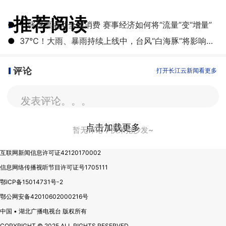
推荐阅读
●
一张球票撬动全城消费 赛事经济如何将“流量”变“增量”
●
​37℃！大雨、暴雨持续上线中，台风“白海豚”将影响湖北
评论
打开长江云新闻看更多
发表评论。。。
点击加载更多
暂无评论，快来抢沙发~
互联网新闻信息许可证42120170002
信息网络传播视听节目许可证号1705111
鄂ICP备15014731号-2
鄂公网安备42010602000216号
中国 • 湖北广播电视台 版权所有
COPYRIGHT © 2025 ALL RIGHTS RESERVED.