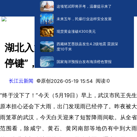
这项笔试即将开考，温馨提示来了
未来五年，民爆行业这样安全发展
现货黄金涨破4300美元
西藏林芝墨脱县发生4.2级地震 震源深
湖北入汛首轮强降雨按下“暂
度10千米
停键”，未来一周将再度来袭
国家海洋预报台发布海浪橙色警报
长江云新闻
©原创
阅读:
0
2026-05-19 15:54
“终于没下了！”今天（5月19日）早上，武汉市民王先生
原本担心还会下大雨，出门发现雨已经停了。昨夜被大
雨笼罩的武汉，今天白天迎来了短暂降雨间歇。从全省
范围看，除咸宁、黄石、黄冈南部等地仍有中到大雨