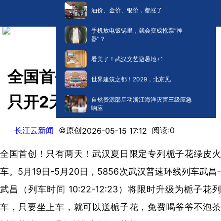
油价、金价、银价，都涨了
手机放电饭锅里，就会变成抢票“神
器”？
看美了！武汉文艺避暑地+1
全国首创！武汉栀子花列车，
世界建筑之都！2029，北京见
只开2天
自然资源部启动浙江海洋灾害三级应急
响应
长江云新闻
©原创
阅读:
0
2026-05-15 17:12
全国首创！只有两天！武汉夏日限定专列栀子花绿皮火
车。5月19日-5月20日，5856次武汉普速环线列车武昌-
武昌（列车时间 10:22-12:23）将限时升级为栀子花列
车，只要坐上车，就可以送栀子花，免费喝爷爷不泡茶