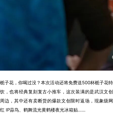
栀子花，你喝过没？本次活动还将免费送500杯栀子花特
饮，也将经典复刻复古小推车，这次装满的是武汉文创
周边，其中还有卖断货的爆款文创限时返场，现象级网
红 IP蒜鸟、鹤舞流光黄鹤楼夜光冰箱贴……