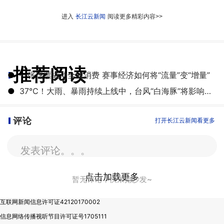
进入
长江云新闻
阅读更多精彩内容>>
推荐阅读
●
一张球票撬动全城消费 赛事经济如何将“流量”变“增量”
●
​37℃！大雨、暴雨持续上线中，台风“白海豚”将影响湖北
评论
打开长江云新闻看更多
发表评论。。。
点击加载更多
暂无评论，快来抢沙发~
互联网新闻信息许可证42120170002
信息网络传播视听节目许可证号1705111