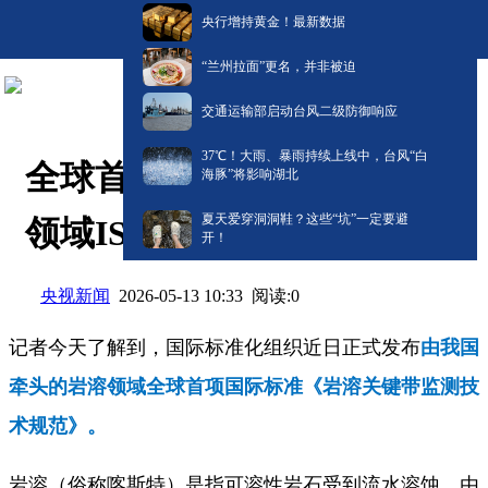
央行增持黄金！最新数据
“兰州拉面”更名，并非被迫
交通运输部启动台风二级防御响应
​37℃！大雨、暴雨持续上线中，台风“白
全球首项！我国牵头的岩溶
海豚”将影响湖北
夏天爱穿洞洞鞋？这些“坑”一定要避
领域ISO国际标准发布
开！
央视新闻
阅读:
0
2026-05-13 10:33
记者今天了解到，国际标准化组织近日正式发布
由我国
牵头的岩溶领域全球首项国际标准《岩溶关键带监测技
术规范》。
岩溶（俗称喀斯特）是指可溶性岩石受到流水溶蚀，由