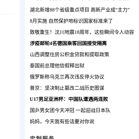
湖北新增88个省级重点项目 高新产业成“主力”
8月实施 自然保护地标识国家标准来了
致敬重生！汶川地震18周年，这些瞬间令人动容
涉疫邮轮4名德国乘客回国接受隔离
山西调整住房公积金贷款和提取政策
泰国前总理他信假释出狱
俄罗斯称乌克兰再次违反停火协议
普京：坚决制止篡改二战历史图谋
U17男足亚洲杯：中国队遭遇两连败
国乒男女团今天冲冠 一起迎战日本队
妈妈，今天我有些话要对你说
定制服务