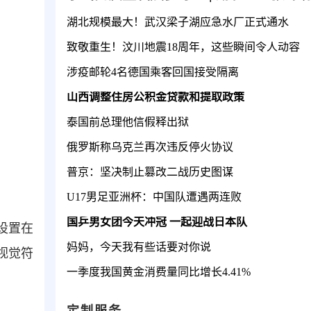
湖北规模最大！武汉梁子湖应急水厂正式通水
致敬重生！汶川地震18周年，这些瞬间令人动容
涉疫邮轮4名德国乘客回国接受隔离
山西调整住房公积金贷款和提取政策
泰国前总理他信假释出狱
俄罗斯称乌克兰再次违反停火协议
普京：坚决制止篡改二战历史图谋
U17男足亚洲杯：中国队遭遇两连败
国乒男女团今天冲冠 一起迎战日本队
设置在
妈妈，今天我有些话要对你说
视觉符
一季度我国黄金消费量同比增长4.41%
定制服务