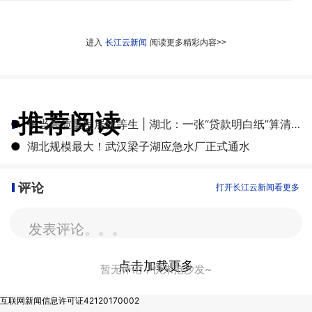
进入
长江云新闻
阅读更多精彩内容>>
推荐阅读
●
争当高质量发展优等生 | 湖北：一张“贷款明白纸”算清融资成本账
●
湖北规模最大！武汉梁子湖应急水厂正式通水
评论
打开长江云新闻看更多
发表评论。。。
点击加载更多
暂无评论，快来抢沙发~
互联网新闻信息许可证42120170002