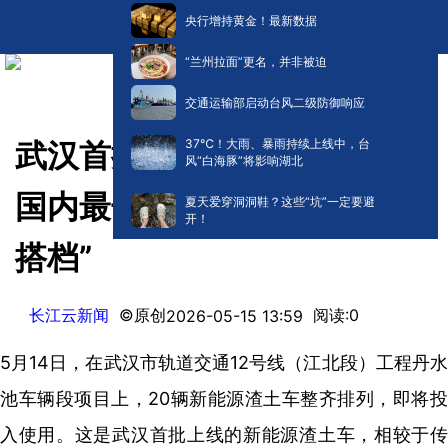
央行增持黄金！最新数据
“兰州拉面”更名，并非被迫
交通运输部启动台风二级防御响应
​37℃！大雨、暴雨持续上线中，台
武汉首批新能源渣土车上路，
风“白海豚”将影响湖北
国内最长地铁环线迎来“绿色
夏天爱穿洞洞鞋？这些“坑”一定要避
开！
搭档”
长江云新闻
©原创
阅读:
0
2026-05-15 13:59
5月14日，在武汉市轨道交通12号线（江北段）工程丹水
池车辆段项目上，20辆
新能源渣土车
整齐排列，即将
入使用。这是武汉首批上线的新能源渣土车，
相较于