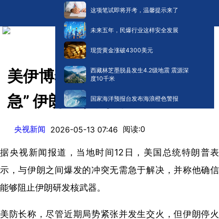
这项笔试即将开考，温馨提示来了
未来五年，民爆行业这样安全发展
现货黄金涨破4300美元
西藏林芝墨脱县发生4.2级地震 震源深
美伊博弈持续 特朗普称“不着
度10千米
急” 伊朗设谈判门槛
国家海洋预报台发布海浪橙色警报
央视新闻
阅读:
0
2026-05-13 07:46
据央视新闻报道，当地时间12日，美国总统特朗普表
示，与伊朗之间爆发的冲突无需急于解决，并称他确信
能够阻止伊朗研发核武器。
美防长称，尽管近期局势紧张并发生交火，但伊朗停火