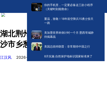
你的手机里，一定要必备这三款小程序
（关键时刻能救命）
重温，致敬！18年前空降兵15勇士惊天
一跳
湖北荆州：创新传非遗 留住老
美加墨世界杯倒计时一个月 墨西哥城静
待揭幕战
沙市乡愁
美国总统特朗普：非常期待中国之行
8月实施 自然保护地标识国家标准来了
江汉风
2026-05-12 09:44