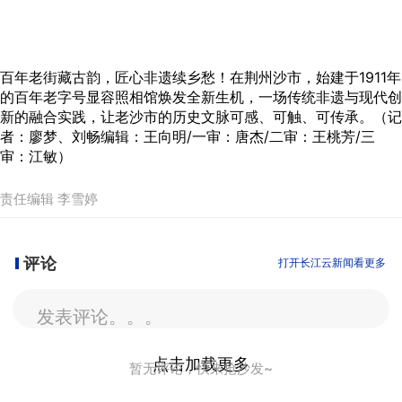
百年老街藏古韵，匠心非遗续乡愁！在荆州沙市，始建于1911年
的百年老字号显容照相馆焕发全新生机，一场传统非遗与现代创
新的融合实践，让老沙市的历史文脉可感、可触、可传承。（记
者：廖梦、刘畅编辑：王向明/一审：唐杰/二审：王桃芳/三
审：江敏）
责任编辑 李雪婷
评论
打开长江云新闻看更多
发表评论。。。
点击加载更多
暂无评论，快来抢沙发~