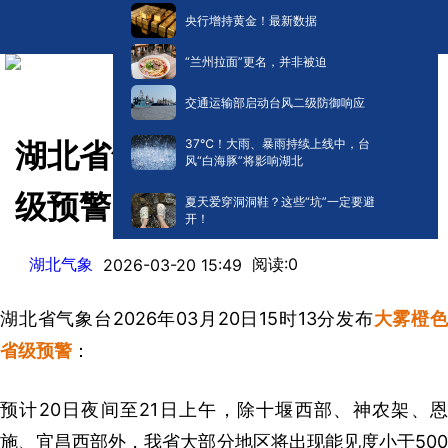
央行增持黄金！最新数据
“兰州拉面”更名，并非被迫
交通运输部启动台风二级防御响应
​37℃！大雨、暴雨持续上线中，台
湖北省气象台发布大雾橙色省
风“白海豚”将影响湖北
级预警
夏天爱穿洞洞鞋？这些“坑”一定要避
开！
湖北气象
阅读:
0
2026-03-20 15:49
湖北省气象台2026年03月20日15时13分发布
大雾橙
省级预警
：
预计20日夜间至21日上午，除十堰西部、神农架、恩
施、宜昌西部外，我省大部分地区将出现能见度小于500