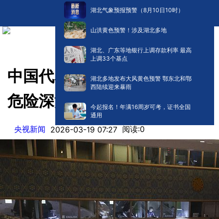
湖北气象预报预警（8月10日10时）
山洪黄色预警！涉及湖北多地
湖北、广东等地银行上调存款利率 最高
上调33个基点
中国代表：中东局势正被推向
湖北多地发布大风黄色预警 鄂东北和鄂
西陆续迎来暴雨
危险深渊
今起报名！年满16周岁可考，证书全国
通用
央视新闻
阅读:
0
2026-03-19 07:27