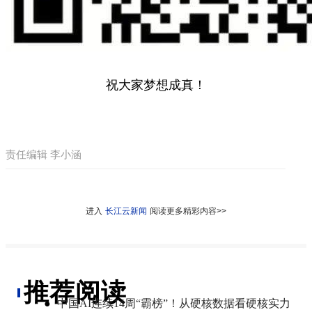
祝大家梦想成真！
责任编辑 李小涵
进入
长江云新闻
阅读更多精彩内容>>
推荐阅读
●
中国AI连续14周“霸榜”！从硬核数据看硬核实力