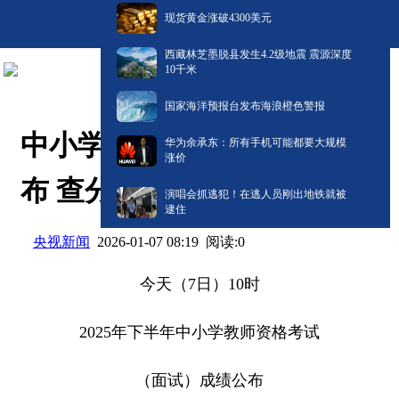
现货黄金涨破4300美元
西藏林芝墨脱县发生4.2级地震 震源深度
10千米
国家海洋预报台发布海浪橙色警报
中小学教资面试成绩今天公
华为余承东：所有手机可能都要大规模
涨价
布 查分入口→
演唱会抓逃犯！在逃人员刚出地铁就被
逮住
央视新闻
阅读:
0
2026-01-07 08:19
今天（7日）10时
2025年下半年中小学教师资格考试
（面试）成绩公布