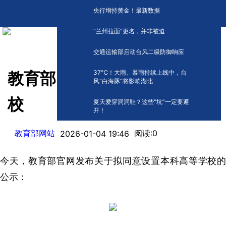
央行增持黄金！最新数据
“兰州拉面”更名，并非被迫
交通运输部启动台风二级防御响应
​37℃！大雨、暴雨持续上线中，台
教育部：拟设15所本科高等学
风“白海豚”将影响湖北
校
夏天爱穿洞洞鞋？这些“坑”一定要避
开！
教育部网站
阅读:
0
2026-01-04 19:46
今天，教育部官网发布关于拟同意设置本科高等学校的
公示：