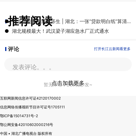
推荐阅读
●
争当高质量发展优等生 | 湖北：一张“贷款明白纸”算清融资成本账
●
湖北规模最大！武汉梁子湖应急水厂正式通水
评论
打开长江云新闻看更多
发表评论。。。
点击加载更多
暂无评论，快来抢沙发~
互联网新闻信息许可证42120170002
信息网络传播视听节目许可证号1705111
鄂ICP备15014731号-2
鄂公网安备42010602000216号
中国 • 湖北广播电视台 版权所有