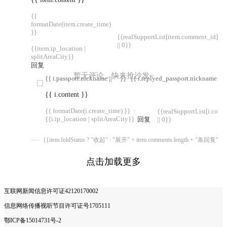
{{
formatDate(item.create_time)
}}
{{realSupportList[item.comment_id]
·
|| 0}}
{{item.ip_location |
splitAreaCity}}
回复
暂无评论，快来抢沙发~
{{ i.passport.nickname || "" }}
{{ i.replyed_passport.nickname || "
{{ i.content }}
{{ formatDate(i.create_time) }}
·
{{realSupportList[i.com
{{i.ip_location | splitAreaCity}}
回复
|| 0}}
{{item.foldStatus ? "收起" : "展开" + item.comments.length + "条回复"}}
点击加载更多
互联网新闻信息许可证42120170002
信息网络传播视听节目许可证号1705111
鄂ICP备15014731号-2