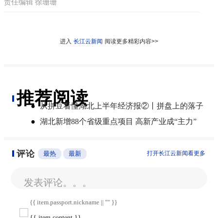
责任编辑 徐珊珊
进入
长江云新闻
阅读更多精彩内容>>
推荐阅读
●
从拼豆看懂湖北上半年经济报②丨拼盘上的落子
●
湖北新增88个省级重点项目 高新产业成“主力”
评论
最热
最新
打开长江云新闻看更多
发表评论。。。
{{ item.passport.nickname || "" }}
{{ item.content }}