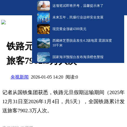
这项笔试即将开考，温馨提示来了
未来五年，民爆行业这样安全发展
现货黄金涨破4300美元
西藏林芝墨脱县发生4.2级地震 震源深度
铁路元旦假期运输累计发送
10千米
国家海洋预报台发布海浪橙色警报
旅客7902.3万人次
央视新闻
阅读:
0
2026-01-05 14:20
记者从国铁集团获悉，铁路元旦假期运输期间（2025年
12月31日至2026年1月4日，共5天），全国铁路累计发
送旅客7902.3万人次。