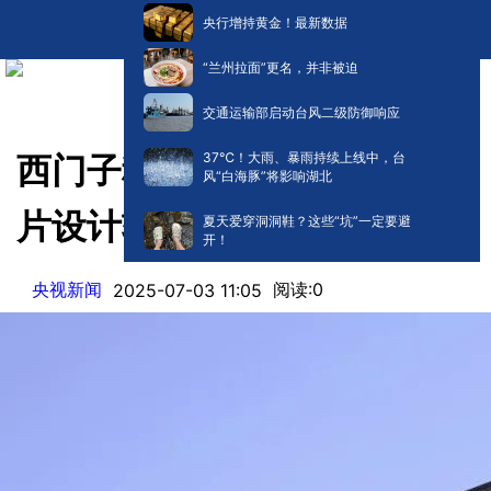
央行增持黄金！最新数据
“兰州拉面”更名，并非被迫
交通运输部启动台风二级防御响应
​37℃！大雨、暴雨持续上线中，台
西门子称美国已取消对中国芯
风“白海豚”将影响湖北
片设计软件的出口限制
夏天爱穿洞洞鞋？这些“坑”一定要避
开！
央视新闻
阅读:
0
2025-07-03 11:05