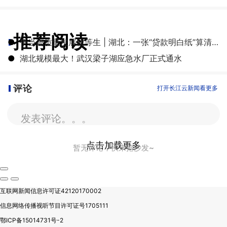
推荐阅读
●
争当高质量发展优等生 | 湖北：一张“贷款明白纸”算清融资成本账
●
湖北规模最大！武汉梁子湖应急水厂正式通水
评论
打开长江云新闻看更多
发表评论。。。
点击加载更多
暂无评论，快来抢沙发~
互联网新闻信息许可证42120170002
信息网络传播视听节目许可证号1705111
鄂ICP备15014731号-2