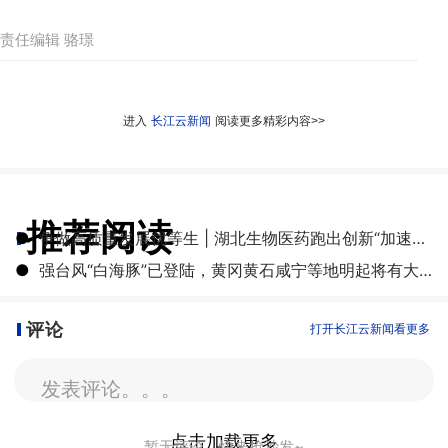
责任编辑 骆璟
进入
长江云新闻
阅读更多精彩内容>>
推荐阅读
●
争做高质量发展优等生 | 湖北生物医药跑出创新“加速度”
●
强台风“白海豚”已登陆，黄冈黄石咸宁等地明起将有大雨到暴雨
评论
打开长江云新闻看更多
发表评论。。。
点击加载更多
暂无评论，快来抢沙发~