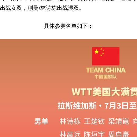
出战女双，蒯曼/林诗栋出战混双。
具体参赛名单如下：