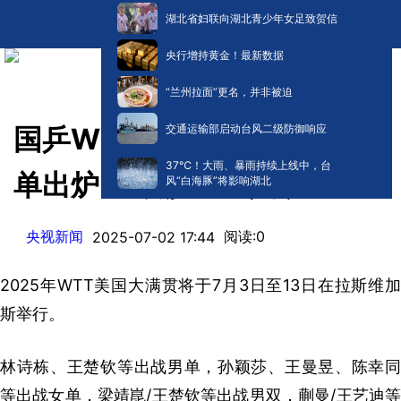
湖北省妇联向湖北青少年女足致贺信
央行增持黄金！最新数据
“兰州拉面”更名，并非被迫
交通运输部启动台风二级防御响应
国乒WTT美国大满贯参赛名
​37℃！大雨、暴雨持续上线中，台
单出炉 孙颖莎、王楚钦将出战
风“白海豚”将影响湖北
央视新闻
阅读:
0
2025-07-02 17:44
2025年WTT美国大满贯将于7月3日至13日在拉斯维加
斯举行。
林诗栋、王楚钦等出战男单，孙颖莎、王曼昱、陈幸同
等出战女单，梁靖崑/王楚钦等出战男双，蒯曼/王艺迪等