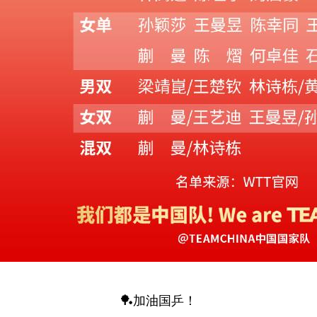
🏓加油国乒！