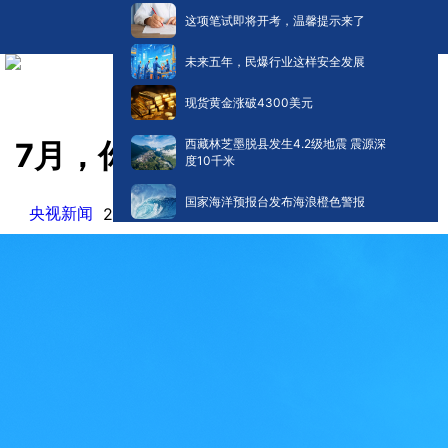
这项笔试即将开考，温馨提示来了
未来五年，民爆行业这样安全发展
现货黄金涨破4300美元
西藏林芝墨脱县发生4.2级地震 震源深
7月，你好！
度10千米
国家海洋预报台发布海浪橙色警报
央视新闻
阅读:
0
2025-07-01 08:32