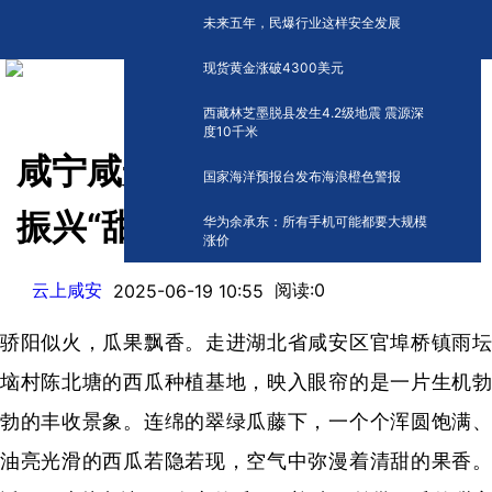
未来五年，民爆行业这样安全发展
现货黄金涨破4300美元
西藏林芝墨脱县发生4.2级地震 震源深
度10千米
咸宁咸安：百亩瓜田结出乡村
国家海洋预报台发布海浪橙色警报
振兴“甜蜜果”
华为余承东：所有手机可能都要大规模
涨价
云上咸安
阅读:
0
2025-06-19 10:55
骄阳似火，瓜果飘香。走进湖北省咸安区官埠桥镇雨坛
垴村陈北塘的西瓜种植基地，映入眼帘的是一片生机勃
勃的丰收景象。连绵的翠绿瓜藤下，一个个浑圆饱满、
油亮光滑的西瓜若隐若现，空气中弥漫着清甜的果香。