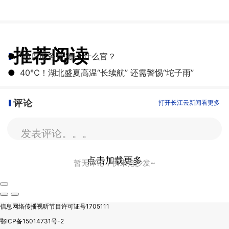
推荐阅读
●
“首席服务员”是个什么官？
●
40℃！湖北盛夏高温“长续航” 还需警惕“坨子雨”
评论
打开长江云新闻看更多
发表评论。。。
点击加载更多
暂无评论，快来抢沙发~
信息网络传播视听节目许可证号1705111
鄂ICP备15014731号-2