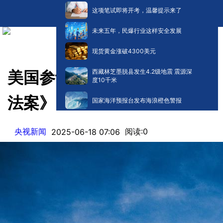
这项笔试即将开考，温馨提示来了
未来五年，民爆行业这样安全发展
现货黄金涨破4300美元
西藏林芝墨脱县发生4.2级地震 震源深
美国参议院通过稳定币《天才
度10千米
法案》
国家海洋预报台发布海浪橙色警报
央视新闻
阅读:
0
2025-06-18 07:06