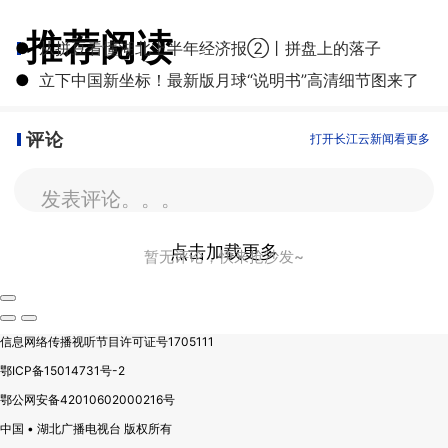
推荐阅读
●
从拼豆看懂湖北上半年经济报②丨拼盘上的落子
●
立下中国新坐标！最新版月球“说明书”高清细节图来了
评论
打开长江云新闻看更多
发表评论。。。
点击加载更多
暂无评论，快来抢沙发~
信息网络传播视听节目许可证号1705111
鄂ICP备15014731号-2
鄂公网安备42010602000216号
中国 • 湖北广播电视台 版权所有