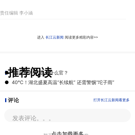
责任编辑 李小涵
进入
长江云新闻
阅读更多精彩内容>>
推荐阅读
●
“首席服务员”是个什么官？
●
40℃！湖北盛夏高温“长续航” 还需警惕“坨子雨”
评论
打开长江云新闻看更多
发表评论。。。
点击加载更多