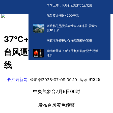
未来五年，民爆行业这样安全发展
现货黄金涨破4300美元
西藏林芝墨脱县发生4.2级地震 震源深
度10千米
37℃+！湖北高温预警+超强
国家海洋预报台发布海浪橙色警报
台风逼近，大雨、暴雨即将上
华为余承东：所有手机可能都要大规模
涨价
线
长江云新闻
©原创
阅读:
91325
2026-07-09 09:10
中央气象台7月9日06时
发布台风黄色预警