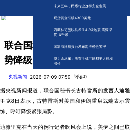
未来五年，民爆行业这样安全发展
现货黄金涨破4300美元
西藏林芝墨脱县发生4.2级地震 震源深
度10千米
联合国秘书长呼吁美伊紧张局
国家海洋预报台发布海浪橙色警报
势降级
华为余承东：所有手机可能都要大规模
涨价
央视新闻
阅读:
0
2026-07-09 07:59
据央视新闻报道，联合国秘书长古特雷斯的发言人迪雅
里克8日表示，古特雷斯对美国和伊朗重启战端表示震
惊、呼吁降级紧张局势。
迪雅里克在当天的例行记者吹风会上说，美伊之间已取