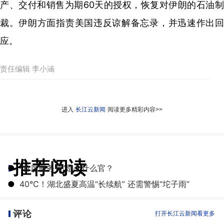
产、交付和销售为期60天的授权，恢复对伊朗的石油制
裁。伊朗方面指责美国违反谅解备忘录，并迅速作出回
应。
责任编辑 李小涵
进入
长江云新闻
阅读更多精彩内容>>
推荐阅读
●
“首席服务员”是个什么官？
●
40℃！湖北盛夏高温“长续航” 还需警惕“坨子雨”
评论
打开长江云新闻看更多