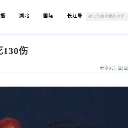
直播
湖北
国际
长江号
130伤
分享到：