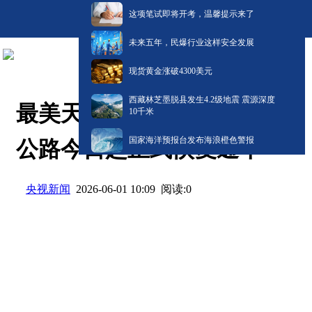
这项笔试即将开考，温馨提示来了
未来五年，民爆行业这样安全发展
现货黄金涨破4300美元
西藏林芝墨脱县发生4.2级地震 震源深度
最美天山公路等你来！独库
10千米
国家海洋预报台发布海浪橙色警报
公路今日起正式恢复通车
央视新闻
阅读:
0
2026-06-01 10:09