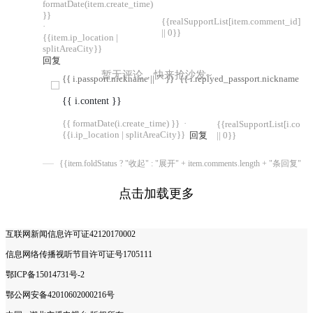
formatDate(item.create_time)
}}
{{realSupportList[item.comment_id]
·
|| 0}}
{{item.ip_location |
splitAreaCity}}
回复
暂无评论，快来抢沙发~
{{ i.passport.nickname || "" }}
{{ i.replyed_passport.nickname || "
{{ i.content }}
{{ formatDate(i.create_time) }}
·
{{realSupportList[i.com
{{i.ip_location | splitAreaCity}}
回复
|| 0}}
{{item.foldStatus ? "收起" : "展开" + item.comments.length + "条回复"}}
点击加载更多
互联网新闻信息许可证42120170002
信息网络传播视听节目许可证号1705111
鄂ICP备15014731号-2
鄂公网安备42010602000216号