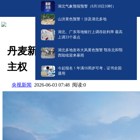
湖北气象预报预警（8月10日10时）
山洪黄色预警！涉及湖北多地
湖北、广东等地银行上调存款利率 最高
上调33个基点
丹麦新政府：坚守格陵兰岛
湖北多地发布大风黄色预警 鄂东北和鄂
西陆续迎来暴雨
主权
今起报名！年满16周岁可考，证书全国
通用
央视新闻
阅读:
0
2026-06-03 07:48