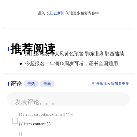
进入
长江云新闻
阅读更多精彩内容>>
推荐阅读
●
湖北多地发布大风黄色预警 鄂东北和鄂西陆续迎来暴雨
●
今起报名！年满16周岁可考，证书全国通用
评论
最热
最新
打开长江云新闻看更多
发表评论。。。
{{ item.passport.nickname || "" }}
{{ item.content }}
{{