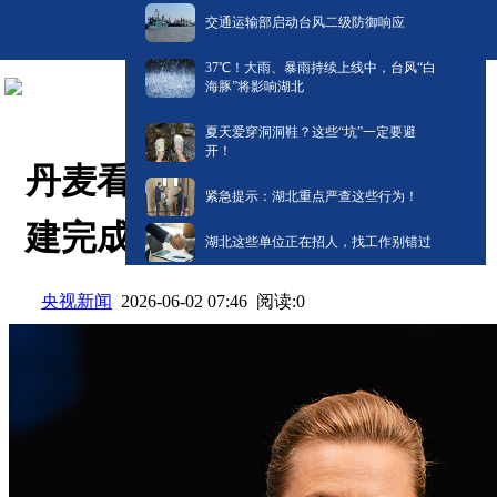
交通运输部启动台风二级防御响应
​37℃！大雨、暴雨持续上线中，台风“白
海豚”将影响湖北
夏天爱穿洞洞鞋？这些“坑”一定要避
开！
丹麦看守首相宣布新政府组
紧急提示：湖北重点严查这些行为！
建完成
湖北这些单位正在招人，找工作别错过
央视新闻
阅读:
0
2026-06-02 07:46