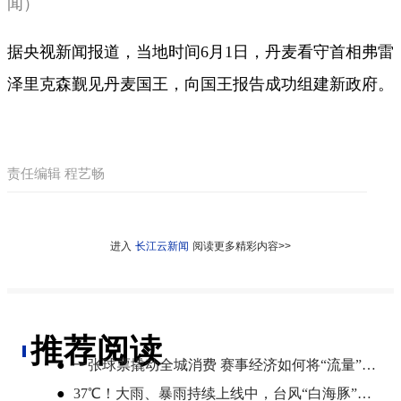
闻）
据央视新闻报道，当地时间6月1日，丹麦看守首相弗雷
泽里克森觐见丹麦国王，向国王报告成功组建新政府。
责任编辑 程艺畅
进入
长江云新闻
阅读更多精彩内容>>
推荐阅读
●
一张球票撬动全城消费 赛事经济如何将“流量”变“增量”
●
​37℃！大雨、暴雨持续上线中，台风“白海豚”将影响湖北