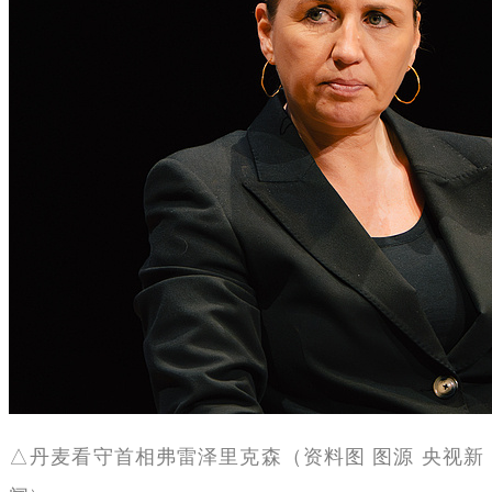
△丹麦看守首相弗雷泽里克森（资料图 图源 央视新