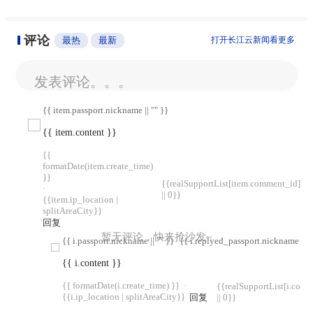
评论
最热
最新
打开长江云新闻看更多
发表评论。。。
{{ item.passport.nickname || "" }}
{{ item.content }}
{{
formatDate(item.create_time)
}}
{{realSupportList[item.comment_id]
·
|| 0}}
{{item.ip_location |
splitAreaCity}}
回复
暂无评论，快来抢沙发~
{{ i.passport.nickname || "" }}
{{ i.replyed_passport.nickname || "
{{ i.content }}
{{ formatDate(i.create_time) }}
·
{{realSupportList[i.com
{{i.ip_location | splitAreaCity}}
回复
|| 0}}