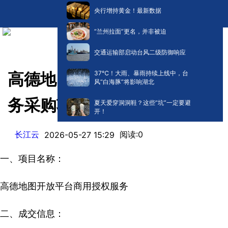
央行增持黄金！最新数据
“兰州拉面”更名，并非被迫
交通运输部启动台风二级防御响应
​37℃！大雨、暴雨持续上线中，台
高德地图开放平台商用授权服
风“白海豚”将影响湖北
务采购项目成交结果公告
夏天爱穿洞洞鞋？这些“坑”一定要避
开！
长江云
阅读:
0
2026-05-27 15:29
一、项目名称：
高德地图开放平台商用授权服务
二、成交信息：