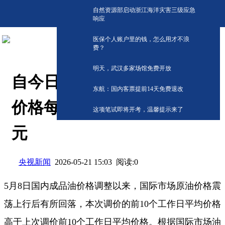
自然资源部启动浙江海洋灾害三级应急
响应
医保个人账户里的钱，怎么用才不浪
费？
明天，武汉多家场馆免费开放
自今日24时起 国内汽、柴油
东航：国内客票提前14天免费退改
价格每吨分别上调75元、70
这项笔试即将开考，温馨提示来了
元
央视新闻
阅读:
0
2026-05-21 15:03
5月8日国内成品油价格调整以来，国际市场原油价格震
荡上行后有所回落，本次调价的前10个工作日平均价格
高于上次调价前10个工作日平均价格。根据国际市场油