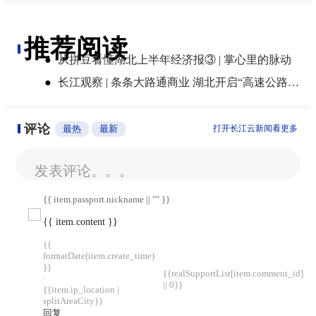
推荐阅读
●
从拼豆看懂湖北上半年经济报③ | 掌心里的脉动
●
长江观察 | 条条大路通商业 湖北开启“高速公路+”新模式
评论
最热
最新
打开长江云新闻看更多
发表评论。。。
{{ item.passport.nickname || "" }}
{{ item.content }}
{{
formatDate(item.create_time)
}}
{{realSupportList[item.comment_id]
·
|| 0}}
{{item.ip_location |
splitAreaCity}}
回复