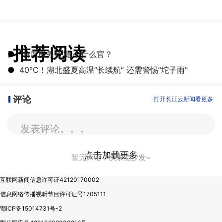
推荐阅读
●
“首席服务员”是个什么官？
●
40℃！湖北盛夏高温“长续航” 还需警惕“坨子雨”
评论
打开长江云新闻看更多
发表评论。。。
点击加载更多
暂无评论，快来抢沙发~
互联网新闻信息许可证42120170002
信息网络传播视听节目许可证号1705111
鄂ICP备15014731号-2