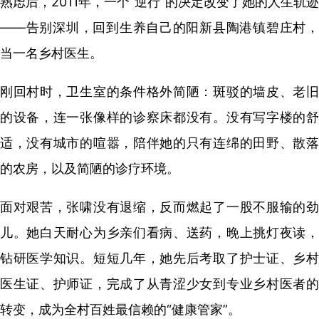
熟虑后，2011年，一个“逆行”的决定改变了她的人生轨迹
——告别深圳，回到生养自己的阳新县陶港镇碧庄村，
当一名乡村医生。
刚回村时，卫生室的条件格外简陋：斑驳的墙皮、老旧
的设备，连一张像样的诊察床都没有。没有写字楼的舒
适，没有城市的喧嚣，陪伴她的只有连绵的田野、散落
的农房，以及简陋的诊疗环境。
面对艰苦，张啸没有退缩，反而燃起了一股不服输的劲
儿。她白天耐心为乡亲们看病、送药，晚上挑灯夜读，
钻研医学知识。短短几年，她先后考取了护士证、乡村
医生证、护师证，完成了从青涩少女到专业乡村医者的
转变，成为全村百姓最信赖的“健康管家”。