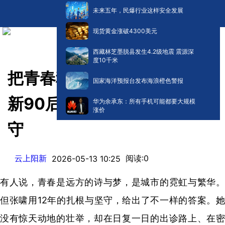
未来五年，民爆行业这样安全发展
现货黄金涨破4300美元
西藏林芝墨脱县发生4.2级地震 震源深
度10千米
把青春种在泥土里——黄石阳
国家海洋预报台发布海浪橙色警报
新90后村医张啸的十余载坚
华为余承东：所有手机可能都要大规模
涨价
守
云上阳新
阅读:
0
2026-05-13 10:25
有人说，青春是远方的诗与梦，是城市的霓虹与繁华。
但张啸用12年的扎根与坚守，给出了不一样的答案。她
没有惊天动地的壮举，却在日复一日的出诊路上、在密