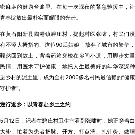
密麻麻的健康台账里、在每一次深夜的紧急驰援中，让
青春绽放出最朴实而耀眼的光芒。
在黄石阳新县陶港镇碧庄村，提起村医张啸，村民们没
有不竖大拇指的。这位90后姑娘，放弃了城市的繁华，
毅然回到故土，背着药箱穿梭在乡间小道，用脚步丈量
民情，用医术守护健康。她把人生最美好的年华深深种
进乡村的泥土里，成为全村2000多名村民最信赖的“健康
守护者”。
逆行返乡：以青春赴乡土之约
5月12日，记者在碧庄村卫生室看到张啸时，她正穿着白
大褂，忙着为患者把脉、开方、打点滴、扎针灸、做理