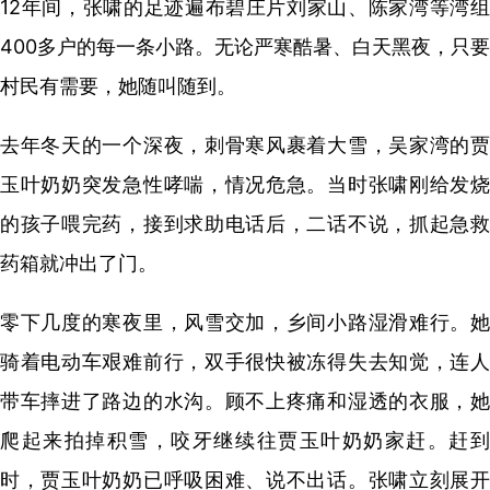
12年间，张啸的足迹遍布碧庄片刘家山、陈家湾等湾组
400多户的每一条小路。无论严寒酷暑、白天黑夜，只要
村民有需要，她随叫随到。
去年冬天的一个深夜，刺骨寒风裹着大雪，吴家湾的贾
玉叶奶奶突发急性哮喘，情况危急。当时张啸刚给发烧
的孩子喂完药，接到求助电话后，二话不说，抓起急救
药箱就冲出了门。
零下几度的寒夜里，风雪交加，乡间小路湿滑难行。她
骑着电动车艰难前行，双手很快被冻得失去知觉，连人
带车摔进了路边的水沟。顾不上疼痛和湿透的衣服，她
爬起来拍掉积雪，咬牙继续往贾玉叶奶奶家赶。
赶
时，贾玉叶奶奶已呼吸困难、说不出话。张啸立刻展开