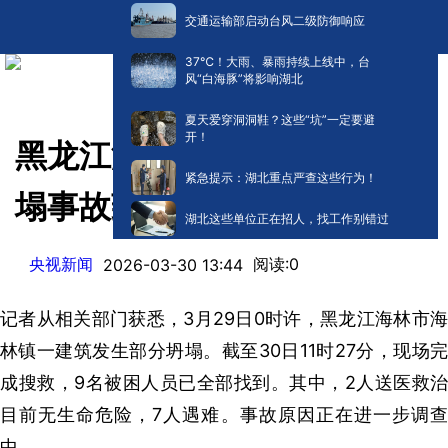
交通运输部启动台风二级防御响应
​37℃！大雨、暴雨持续上线中，台
风“白海豚”将影响湖北
夏天爱穿洞洞鞋？这些“坑”一定要避
开！
黑龙江海林发布通报：建筑坍
紧急提示：湖北重点严查这些行为！
塌事故致7人遇难
湖北这些单位正在招人，找工作别错过
央视新闻
阅读:
0
2026-03-30 13:44
记者从相关部门获悉，3月29日0时许，黑龙江海林市海
林镇一建筑发生部分坍塌。截至30日11时27分，现场完
成搜救，9名被困人员已全部找到。其中，2人送医救治
目前无生命危险，7人遇难。事故原因正在进一步调查
中。