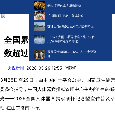
央行增持黄金！最新数据
“兰州拉面”更名，并非被迫
交通运输部启动台风二级防御响应
​37℃！大雨、暴雨持续上线中，台
全国累计器官捐献志愿登记人
风“白海豚”将影响湖北
数超过733万
夏天爱穿洞洞鞋？这些“坑”一定要避
开！
央视新闻
阅读:
0
2026-03-29 12:55
3月28日至29日，由中国红十字会总会、国家卫生健康
委员会指导，中国人体器官捐献管理中心主办的“生命·曙
光——2026全国人体器官捐献缅怀纪念暨宣传普及活
动”在山东济南举行。