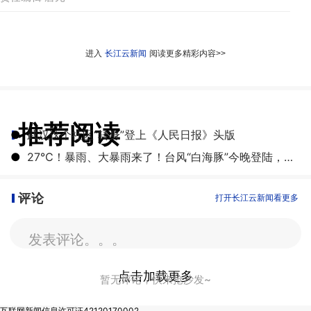
进入
长江云新闻
阅读更多精彩内容>>
推荐阅读
●
武汉这个社区“转身”登上《人民日报》头版
●
27℃！暴雨、大暴雨来了！台风“白海豚”今晚登陆，湖北开启降雨降温模式
评论
打开长江云新闻看更多
发表评论。。。
点击加载更多
暂无评论，快来抢沙发~
互联网新闻信息许可证42120170002